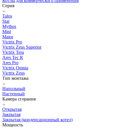
Котлы для коммерческого применения
Серия
Talos
Star
Mythos
Mini
Maior
Victrix Pro
Victrix Zeus Superior
Victrix Tera
Ares Tec R
Ares Pro
Victrix Omnia
Victrix Zeus
Тип монтажа
Напольный
Настенный
Камера сгорания
Открытая
Закрытая
Закрытая (конденсационный котел)
Мощность