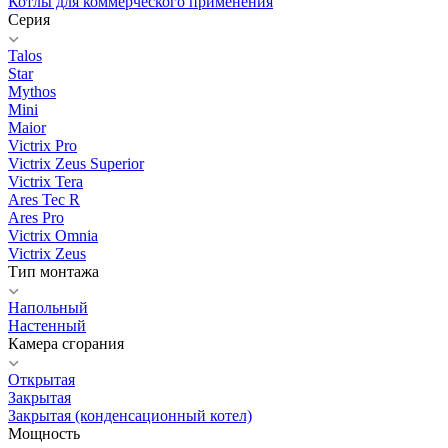
Котлы для коммерческого применения
Серия
Talos
Star
Mythos
Mini
Maior
Victrix Pro
Victrix Zeus Superior
Victrix Tera
Ares Tec R
Ares Pro
Victrix Omnia
Victrix Zeus
Тип монтажа
Напольный
Настенный
Камера сгорания
Открытая
Закрытая
Закрытая (конденсационный котел)
Мощность