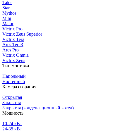
Talos
Star
Mythos
Mini
Maior
Victrix Pro
Victrix Zeus Superior
Victrix Tera
Ares Tec R
Ares Pro
Victrix Omnia
Victrix Zeus
Тип монтажа
Напольный
Настенный
Камера сгорания
Открытая
Закрытая
Закрытая (конденсационный котел)
Мощность
10-24 кВт
24-35 кВт