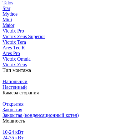
Talos
Star
Mythos
Mini
Maior
Victrix Pro
Victrix Zeus Superior
Victrix Tera
Ares Tec R
Ares Pro
Victrix Omnia
Victrix Zeus
Тип монтажа
Напольный
Настенный
Камера сгорания
Открытая
Закрытая
Закрытая (конденсационный котел)
Мощность
10-24 кВт
24-35 кВт