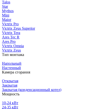
Talos
Star
Mythos
Mini
Maior
Victrix Pro
Victrix Zeus Superior
Victrix Tera
Ares Tec R
Ares Pro
Victrix Omnia
Victrix Zeus
Тип монтажа
Напольный
Настенный
Камера сгорания
Открытая
Закрытая
Закрытая (конденсационный котел)
Мощность
10-24 кВт
24-35 кВт