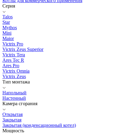
Котлы для коммерческого применения
Серия
Talos
Star
Mythos
Mini
Maior
Victrix Pro
Victrix Zeus Superior
Victrix Tera
Ares Tec R
Ares Pro
Victrix Omnia
Victrix Zeus
Тип монтажа
Напольный
Настенный
Камера сгорания
Открытая
Закрытая
Закрытая (конденсационный котел)
Мощность