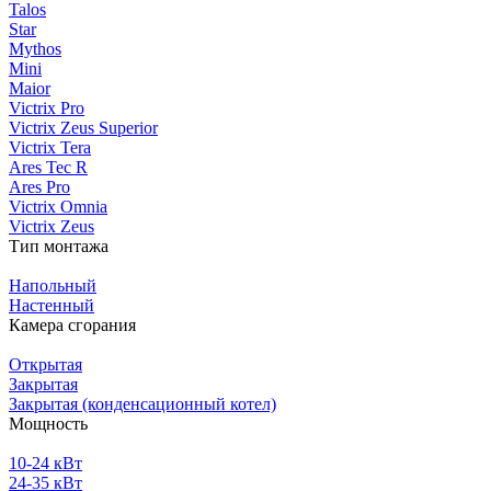
Talos
Star
Mythos
Mini
Maior
Victrix Pro
Victrix Zeus Superior
Victrix Tera
Ares Tec R
Ares Pro
Victrix Omnia
Victrix Zeus
Тип монтажа
Напольный
Настенный
Камера сгорания
Открытая
Закрытая
Закрытая (конденсационный котел)
Мощность
10-24 кВт
24-35 кВт