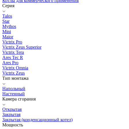
Котлы для коммерческого применения
Серия
Talos
Star
Mythos
Mini
Maior
Victrix Pro
Victrix Zeus Superior
Victrix Tera
Ares Tec R
Ares Pro
Victrix Omnia
Victrix Zeus
Тип монтажа
Напольный
Настенный
Камера сгорания
Открытая
Закрытая
Закрытая (конденсационный котел)
Мощность