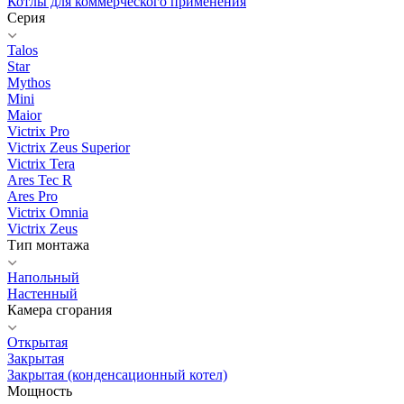
Котлы для коммерческого применения
Серия
Talos
Star
Mythos
Mini
Maior
Victrix Pro
Victrix Zeus Superior
Victrix Tera
Ares Tec R
Ares Pro
Victrix Omnia
Victrix Zeus
Тип монтажа
Напольный
Настенный
Камера сгорания
Открытая
Закрытая
Закрытая (конденсационный котел)
Мощность