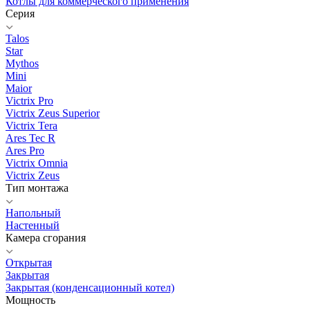
Котлы для коммерческого применения
Серия
Talos
Star
Mythos
Mini
Maior
Victrix Pro
Victrix Zeus Superior
Victrix Tera
Ares Tec R
Ares Pro
Victrix Omnia
Victrix Zeus
Тип монтажа
Напольный
Настенный
Камера сгорания
Открытая
Закрытая
Закрытая (конденсационный котел)
Мощность