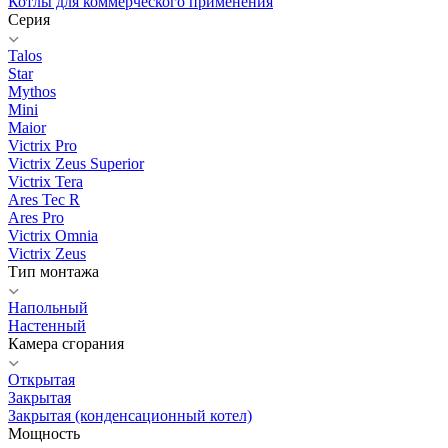
Котлы для коммерческого применения
Серия
Talos
Star
Mythos
Mini
Maior
Victrix Pro
Victrix Zeus Superior
Victrix Tera
Ares Tec R
Ares Pro
Victrix Omnia
Victrix Zeus
Тип монтажа
Напольный
Настенный
Камера сгорания
Открытая
Закрытая
Закрытая (конденсационный котел)
Мощность