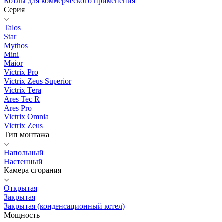
Котлы для коммерческого применения
Серия
Talos
Star
Mythos
Mini
Maior
Victrix Pro
Victrix Zeus Superior
Victrix Tera
Ares Tec R
Ares Pro
Victrix Omnia
Victrix Zeus
Тип монтажа
Напольный
Настенный
Камера сгорания
Открытая
Закрытая
Закрытая (конденсационный котел)
Мощность