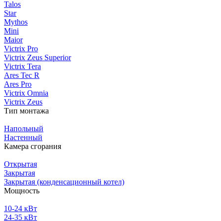
Talos
Star
Mythos
Mini
Maior
Victrix Pro
Victrix Zeus Superior
Victrix Tera
Ares Tec R
Ares Pro
Victrix Omnia
Victrix Zeus
Тип монтажа
Напольный
Настенный
Камера сгорания
Открытая
Закрытая
Закрытая (конденсационный котел)
Мощность
10-24 кВт
24-35 кВт