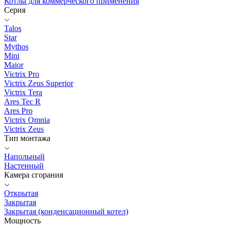
Котлы для коммерческого применения
Серия
Talos
Star
Mythos
Mini
Maior
Victrix Pro
Victrix Zeus Superior
Victrix Tera
Ares Tec R
Ares Pro
Victrix Omnia
Victrix Zeus
Тип монтажа
Напольный
Настенный
Камера сгорания
Открытая
Закрытая
Закрытая (конденсационный котел)
Мощность