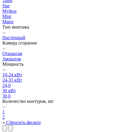
Talos
Star
Mythos
Mini
Maior
Тип монтажа
Настенный
Камера сгорания
Открытая
Закрытая
Мощность
10-24 кВт
24-35 кВт
24,0
30 кВт
30,0
Количество контуров, шт
1
2
Сбросить фильтр