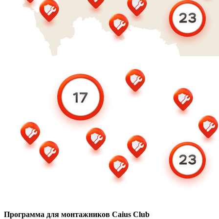
Программа для монтажников Caius Club