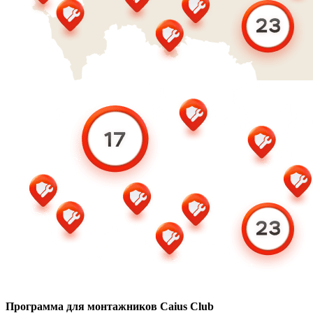
Программа для монтажников Caius Club