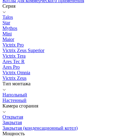
Котлы для коммерческого применения
Серия
Talos
Star
Mythos
Mini
Maior
Victrix Pro
Victrix Zeus Superior
Victrix Tera
Ares Tec R
Ares Pro
Victrix Omnia
Victrix Zeus
Тип монтажа
Напольный
Настенный
Камера сгорания
Открытая
Закрытая
Закрытая (конденсационный котел)
Мощность