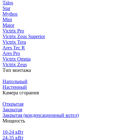
Talos
Star
Mythos
Mini
Maior
Victrix Pro
Victrix Zeus Superior
Victrix Tera
Ares Tec R
Ares Pro
Victrix Omnia
Victrix Zeus
Тип монтажа
Напольный
Настенный
Камера сгорания
Открытая
Закрытая
Закрытая (конденсационный котел)
Мощность
10-24 кВт
24-35 кВт