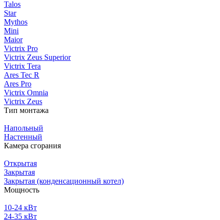
Talos
Star
Mythos
Mini
Maior
Victrix Pro
Victrix Zeus Superior
Victrix Tera
Ares Tec R
Ares Pro
Victrix Omnia
Victrix Zeus
Тип монтажа
Напольный
Настенный
Камера сгорания
Открытая
Закрытая
Закрытая (конденсационный котел)
Мощность
10-24 кВт
24-35 кВт