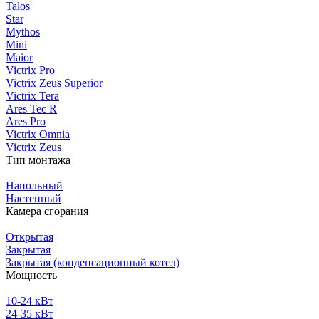
Talos
Star
Mythos
Mini
Maior
Victrix Pro
Victrix Zeus Superior
Victrix Tera
Ares Tec R
Ares Pro
Victrix Omnia
Victrix Zeus
Тип монтажа
Напольный
Настенный
Камера сгорания
Открытая
Закрытая
Закрытая (конденсационный котел)
Мощность
10-24 кВт
24-35 кВт