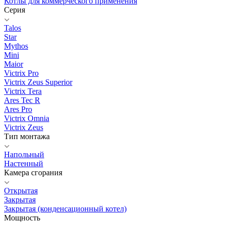
Котлы для коммерческого применения
Серия
Talos
Star
Mythos
Mini
Maior
Victrix Pro
Victrix Zeus Superior
Victrix Tera
Ares Tec R
Ares Pro
Victrix Omnia
Victrix Zeus
Тип монтажа
Напольный
Настенный
Камера сгорания
Открытая
Закрытая
Закрытая (конденсационный котел)
Мощность