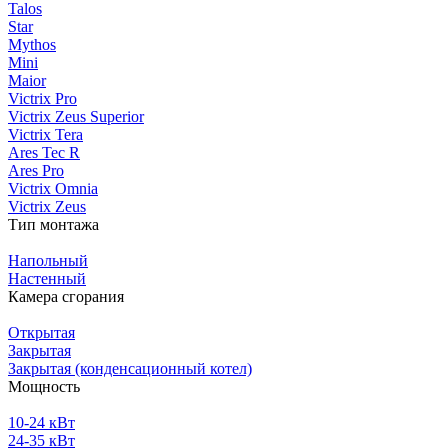
Talos
Star
Mythos
Mini
Maior
Victrix Pro
Victrix Zeus Superior
Victrix Tera
Ares Tec R
Ares Pro
Victrix Omnia
Victrix Zeus
Тип монтажа
Напольный
Настенный
Камера сгорания
Открытая
Закрытая
Закрытая (конденсационный котел)
Мощность
10-24 кВт
24-35 кВт