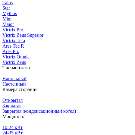
Talos
Star
Mythos
Mini
Maior
Victrix Pro
Victrix Zeus Superior
Victrix Tera
Ares Tec R
Ares Pro
Victrix Omnia
Victrix Zeus
Тип монтажа
Напольный
Настенный
Камера сгорания
Открытая
Закрытая
Закрытая (конденсационный котел)
Мощность
10-24 кВт
24-35 кВт