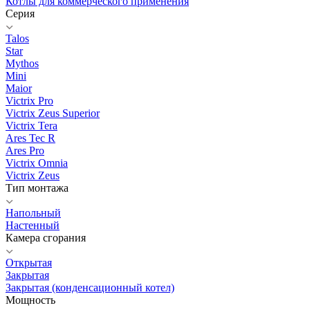
Котлы для коммерческого применения
Серия
Talos
Star
Mythos
Mini
Maior
Victrix Pro
Victrix Zeus Superior
Victrix Tera
Ares Tec R
Ares Pro
Victrix Omnia
Victrix Zeus
Тип монтажа
Напольный
Настенный
Камера сгорания
Открытая
Закрытая
Закрытая (конденсационный котел)
Мощность