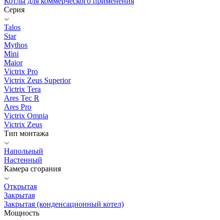
Котлы для коммерческого применения
Серия
Talos
Star
Mythos
Mini
Maior
Victrix Pro
Victrix Zeus Superior
Victrix Tera
Ares Tec R
Ares Pro
Victrix Omnia
Victrix Zeus
Тип монтажа
Напольный
Настенный
Камера сгорания
Открытая
Закрытая
Закрытая (конденсационный котел)
Мощность