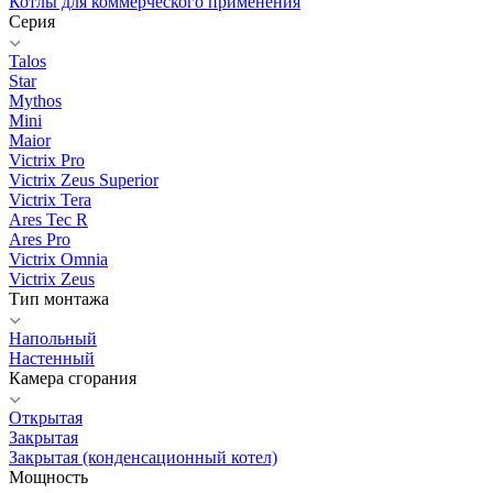
Котлы для коммерческого применения
Серия
Talos
Star
Mythos
Mini
Maior
Victrix Pro
Victrix Zeus Superior
Victrix Tera
Ares Tec R
Ares Pro
Victrix Omnia
Victrix Zeus
Тип монтажа
Напольный
Настенный
Камера сгорания
Открытая
Закрытая
Закрытая (конденсационный котел)
Мощность