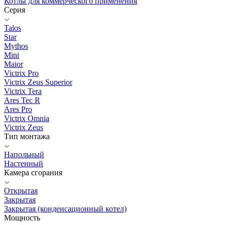
Котлы для коммерческого применения
Серия
Talos
Star
Mythos
Mini
Maior
Victrix Pro
Victrix Zeus Superior
Victrix Tera
Ares Tec R
Ares Pro
Victrix Omnia
Victrix Zeus
Тип монтажа
Напольный
Настенный
Камера сгорания
Открытая
Закрытая
Закрытая (конденсационный котел)
Мощность