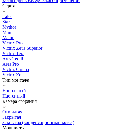
Котлы для коммерческого применения
Серия
Talos
Star
Mythos
Mini
Maior
Victrix Pro
Victrix Zeus Superior
Victrix Tera
Ares Tec R
Ares Pro
Victrix Omnia
Victrix Zeus
Тип монтажа
Напольный
Настенный
Камера сгорания
Открытая
Закрытая
Закрытая (конденсационный котел)
Мощность