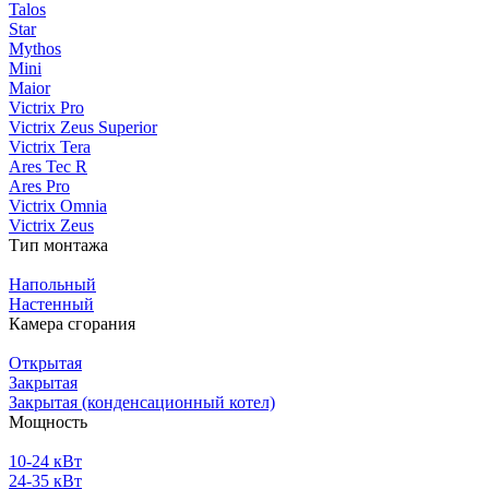
Talos
Star
Mythos
Mini
Maior
Victrix Pro
Victrix Zeus Superior
Victrix Tera
Ares Tec R
Ares Pro
Victrix Omnia
Victrix Zeus
Тип монтажа
Напольный
Настенный
Камера сгорания
Открытая
Закрытая
Закрытая (конденсационный котел)
Мощность
10-24 кВт
24-35 кВт