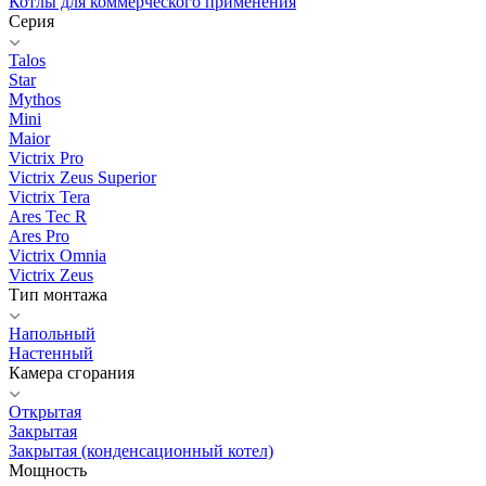
Котлы для коммерческого применения
Серия
Talos
Star
Mythos
Mini
Maior
Victrix Pro
Victrix Zeus Superior
Victrix Tera
Ares Tec R
Ares Pro
Victrix Omnia
Victrix Zeus
Тип монтажа
Напольный
Настенный
Камера сгорания
Открытая
Закрытая
Закрытая (конденсационный котел)
Мощность