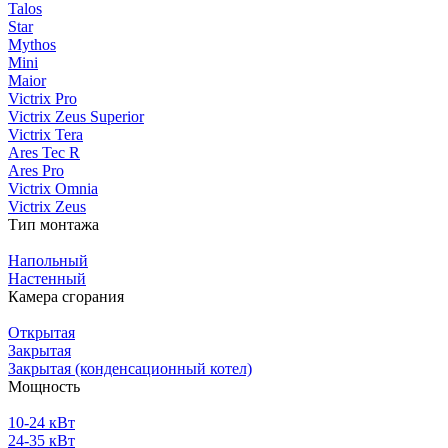
Talos
Star
Mythos
Mini
Maior
Victrix Pro
Victrix Zeus Superior
Victrix Tera
Ares Tec R
Ares Pro
Victrix Omnia
Victrix Zeus
Тип монтажа
Напольный
Настенный
Камера сгорания
Открытая
Закрытая
Закрытая (конденсационный котел)
Мощность
10-24 кВт
24-35 кВт