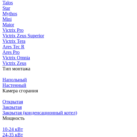
Talos
Star
Mythos
Mini
Maior
Victrix Pro
Victrix Zeus Superior
Victrix Tera
Ares Tec R
Ares Pro
Victrix Omnia
Victrix Zeus
Тип монтажа
Напольный
Настенный
Камера сгорания
Открытая
Закрытая
Закрытая (конденсационный котел)
Мощность
10-24 кВт
24-35 кВт