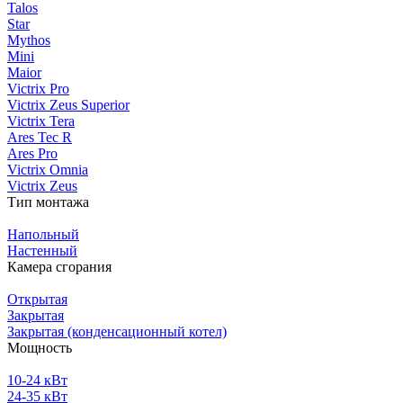
Talos
Star
Mythos
Mini
Maior
Victrix Pro
Victrix Zeus Superior
Victrix Tera
Ares Tec R
Ares Pro
Victrix Omnia
Victrix Zeus
Тип монтажа
Напольный
Настенный
Камера сгорания
Открытая
Закрытая
Закрытая (конденсационный котел)
Мощность
10-24 кВт
24-35 кВт