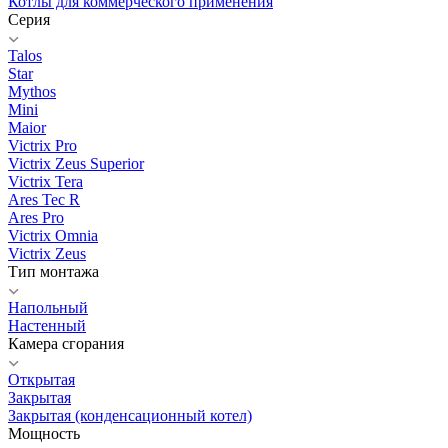
Котлы для коммерческого применения
Серия
Talos
Star
Mythos
Mini
Maior
Victrix Pro
Victrix Zeus Superior
Victrix Tera
Ares Tec R
Ares Pro
Victrix Omnia
Victrix Zeus
Тип монтажа
Напольный
Настенный
Камера сгорания
Открытая
Закрытая
Закрытая (конденсационный котел)
Мощность