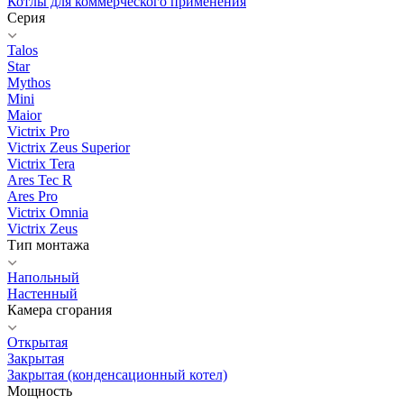
Котлы для коммерческого применения
Серия
Talos
Star
Mythos
Mini
Maior
Victrix Pro
Victrix Zeus Superior
Victrix Tera
Ares Tec R
Ares Pro
Victrix Omnia
Victrix Zeus
Тип монтажа
Напольный
Настенный
Камера сгорания
Открытая
Закрытая
Закрытая (конденсационный котел)
Мощность