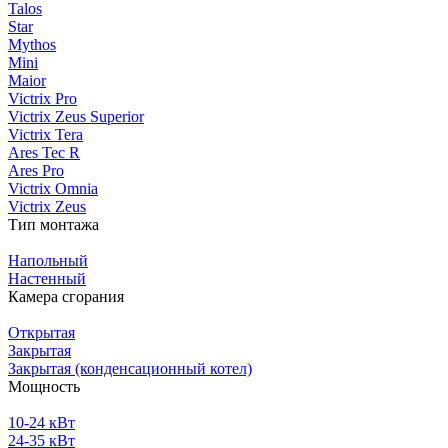
Talos
Star
Mythos
Mini
Maior
Victrix Pro
Victrix Zeus Superior
Victrix Tera
Ares Tec R
Ares Pro
Victrix Omnia
Victrix Zeus
Тип монтажа
Напольный
Настенный
Камера сгорания
Открытая
Закрытая
Закрытая (конденсационный котел)
Мощность
10-24 кВт
24-35 кВт