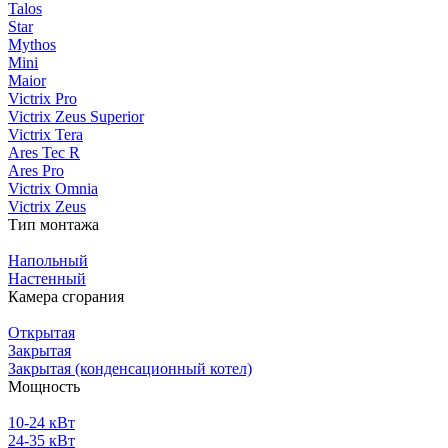
Talos
Star
Mythos
Mini
Maior
Victrix Pro
Victrix Zeus Superior
Victrix Tera
Ares Tec R
Ares Pro
Victrix Omnia
Victrix Zeus
Тип монтажа
Напольный
Настенный
Камера сгорания
Открытая
Закрытая
Закрытая (конденсационный котел)
Мощность
10-24 кВт
24-35 кВт