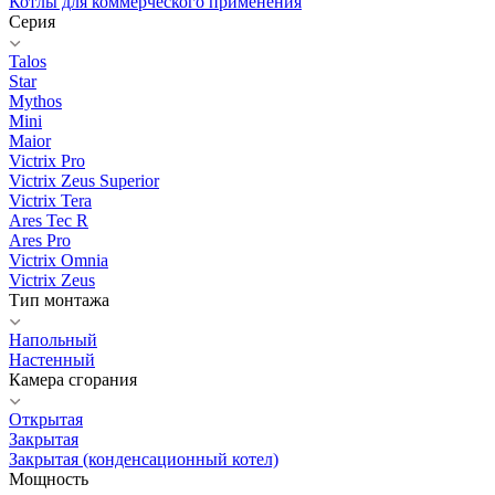
Котлы для коммерческого применения
Серия
Talos
Star
Mythos
Mini
Maior
Victrix Pro
Victrix Zeus Superior
Victrix Tera
Ares Tec R
Ares Pro
Victrix Omnia
Victrix Zeus
Тип монтажа
Напольный
Настенный
Камера сгорания
Открытая
Закрытая
Закрытая (конденсационный котел)
Мощность