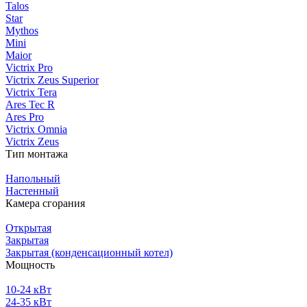
Talos
Star
Mythos
Mini
Maior
Victrix Pro
Victrix Zeus Superior
Victrix Tera
Ares Tec R
Ares Pro
Victrix Omnia
Victrix Zeus
Тип монтажа
Напольный
Настенный
Камера сгорания
Открытая
Закрытая
Закрытая (конденсационный котел)
Мощность
10-24 кВт
24-35 кВт