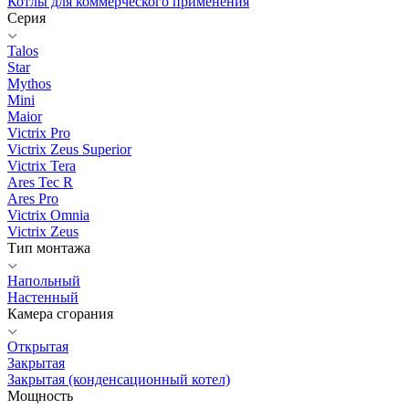
Котлы для коммерческого применения
Серия
Talos
Star
Mythos
Mini
Maior
Victrix Pro
Victrix Zeus Superior
Victrix Tera
Ares Tec R
Ares Pro
Victrix Omnia
Victrix Zeus
Тип монтажа
Напольный
Настенный
Камера сгорания
Открытая
Закрытая
Закрытая (конденсационный котел)
Мощность