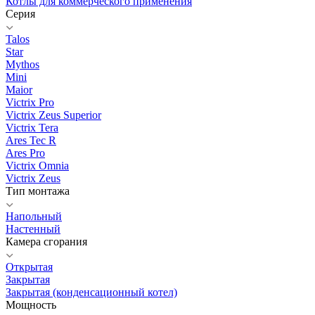
Котлы для коммерческого применения
Серия
Talos
Star
Mythos
Mini
Maior
Victrix Pro
Victrix Zeus Superior
Victrix Tera
Ares Tec R
Ares Pro
Victrix Omnia
Victrix Zeus
Тип монтажа
Напольный
Настенный
Камера сгорания
Открытая
Закрытая
Закрытая (конденсационный котел)
Мощность