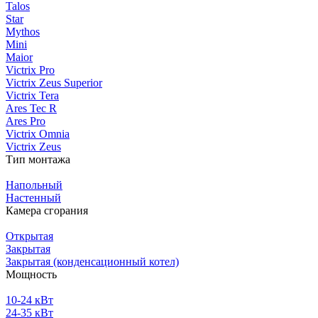
Talos
Star
Mythos
Mini
Maior
Victrix Pro
Victrix Zeus Superior
Victrix Tera
Ares Tec R
Ares Pro
Victrix Omnia
Victrix Zeus
Тип монтажа
Напольный
Настенный
Камера сгорания
Открытая
Закрытая
Закрытая (конденсационный котел)
Мощность
10-24 кВт
24-35 кВт