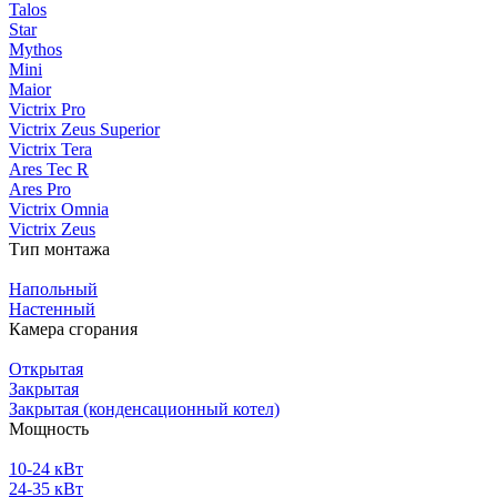
Talos
Star
Mythos
Mini
Maior
Victrix Pro
Victrix Zeus Superior
Victrix Tera
Ares Tec R
Ares Pro
Victrix Omnia
Victrix Zeus
Тип монтажа
Напольный
Настенный
Камера сгорания
Открытая
Закрытая
Закрытая (конденсационный котел)
Мощность
10-24 кВт
24-35 кВт