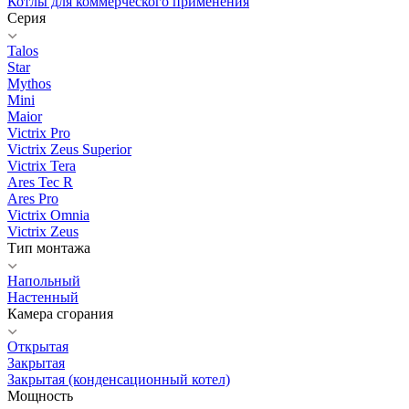
Котлы для коммерческого применения
Серия
Talos
Star
Mythos
Mini
Maior
Victrix Pro
Victrix Zeus Superior
Victrix Tera
Ares Tec R
Ares Pro
Victrix Omnia
Victrix Zeus
Тип монтажа
Напольный
Настенный
Камера сгорания
Открытая
Закрытая
Закрытая (конденсационный котел)
Мощность