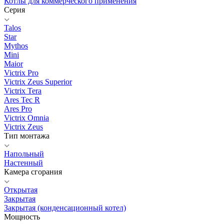
Котлы для коммерческого применения
Серия
Talos
Star
Mythos
Mini
Maior
Victrix Pro
Victrix Zeus Superior
Victrix Tera
Ares Tec R
Ares Pro
Victrix Omnia
Victrix Zeus
Тип монтажа
Напольный
Настенный
Камера сгорания
Открытая
Закрытая
Закрытая (конденсационный котел)
Мощность