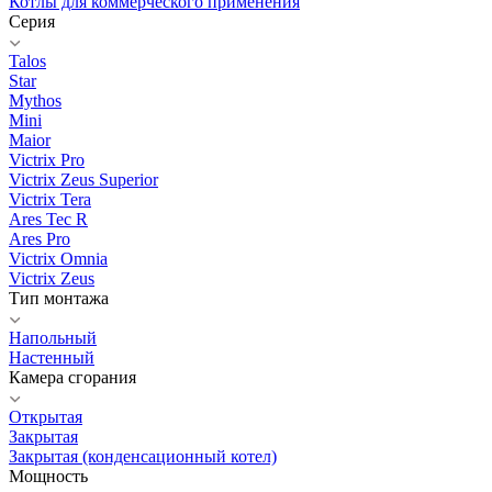
Котлы для коммерческого применения
Серия
Talos
Star
Mythos
Mini
Maior
Victrix Pro
Victrix Zeus Superior
Victrix Tera
Ares Tec R
Ares Pro
Victrix Omnia
Victrix Zeus
Тип монтажа
Напольный
Настенный
Камера сгорания
Открытая
Закрытая
Закрытая (конденсационный котел)
Мощность