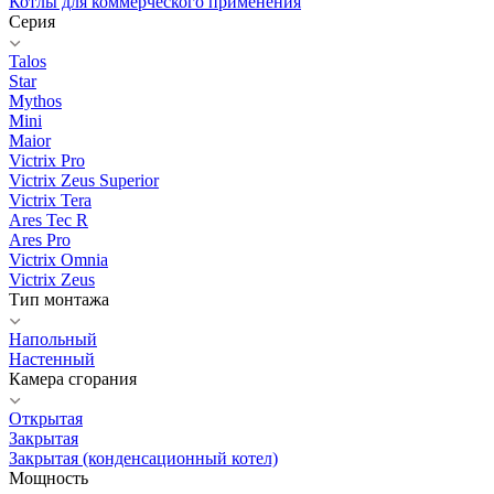
Котлы для коммерческого применения
Серия
Talos
Star
Mythos
Mini
Maior
Victrix Pro
Victrix Zeus Superior
Victrix Tera
Ares Tec R
Ares Pro
Victrix Omnia
Victrix Zeus
Тип монтажа
Напольный
Настенный
Камера сгорания
Открытая
Закрытая
Закрытая (конденсационный котел)
Мощность