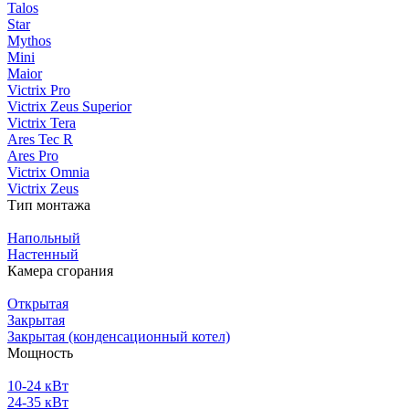
Talos
Star
Mythos
Mini
Maior
Victrix Pro
Victrix Zeus Superior
Victrix Tera
Ares Tec R
Ares Pro
Victrix Omnia
Victrix Zeus
Тип монтажа
Напольный
Настенный
Камера сгорания
Открытая
Закрытая
Закрытая (конденсационный котел)
Мощность
10-24 кВт
24-35 кВт