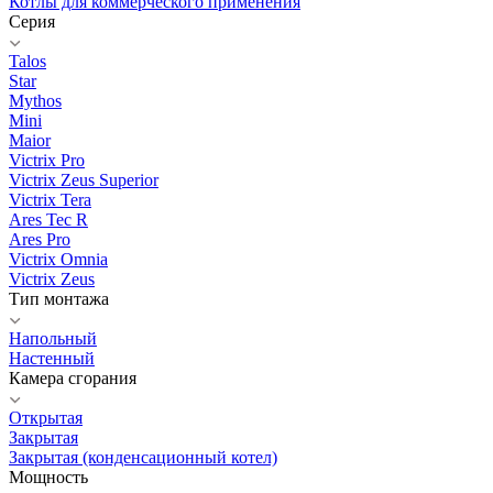
Котлы для коммерческого применения
Серия
Talos
Star
Mythos
Mini
Maior
Victrix Pro
Victrix Zeus Superior
Victrix Tera
Ares Tec R
Ares Pro
Victrix Omnia
Victrix Zeus
Тип монтажа
Напольный
Настенный
Камера сгорания
Открытая
Закрытая
Закрытая (конденсационный котел)
Мощность